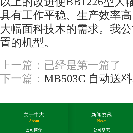
以上的改进使BB1226型
具有工作平稳、生产效率高
大幅面科技木的需求。我公
置的机型。
上一篇：已经是第一篇了
下一篇：
MB503C 自动
关于中大
新闻资讯
About
News
公司简介
公司动态