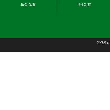
乐鱼·体育
行业动态
版权所有