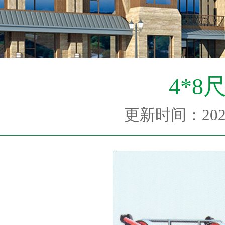
4*
更新时间：2020-