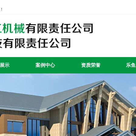
！
展示
案例中心
资质荣誉
乐鱼