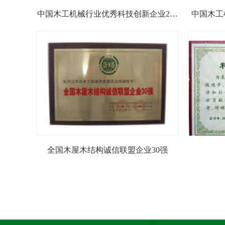
中国木工机械行业优秀科技创新企业201
中国木工
6年度
全国木屋木结构诚信联盟企业30强