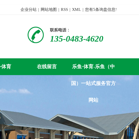
企业分站
|
网站地图
|
RSS
|
XML
|
您有
5
条询盘信息!
135-0483-4620
·体育
在线留言
乐鱼·体育-乐鱼（中
国）一站式服务官方
网站