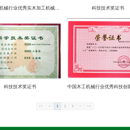
机械行业优秀实木加工机械生
科技技术奖证书
产企业
科技技术奖证书
中国木工机械行业优秀科技创新
7年度
<<
<
1
2
3
>
>>