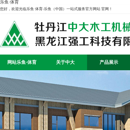
乐鱼·体育
您好，欢迎光临乐鱼·体育-乐鱼（中国）一站式服务官方网站 官网！
网站乐鱼·体育
关于中大
产品展示