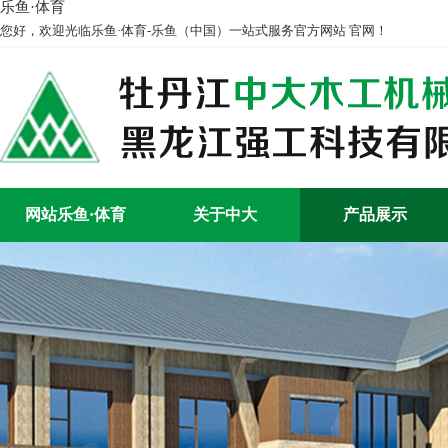
乐鱼·体育
您好，欢迎光临乐鱼·体育-乐鱼（中国）一站式服务官方网站 官网！
网站乐鱼·体育
关于中大
产品展示