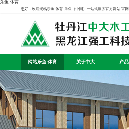
乐鱼·体育
您好，欢迎光临乐鱼·体育-乐鱼（中国）一站式服务官方网站 官网
网站乐鱼·体育
关于中大
产品