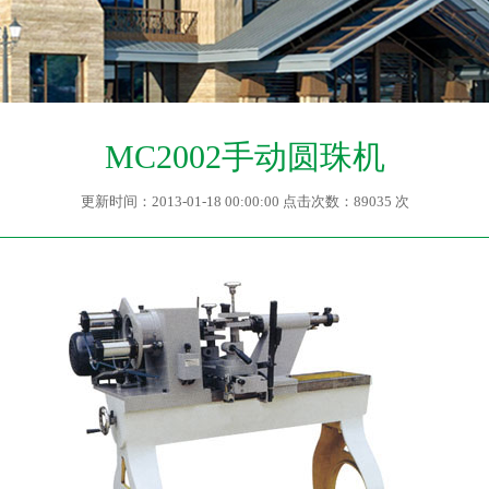
MC2002手动圆珠机
更新时间：2013-01-18 00:00:00 点击次数：89035 次