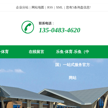
企业分站
|
网站地图
|
RSS
|
XML
|
您有
5
条询盘信息!
135-0483-4620
·体育
在线留言
乐鱼·体育-乐鱼（中
国）一站式服务官方
网站