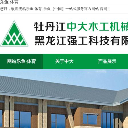
乐鱼·体育
您好，欢迎光临乐鱼·体育-乐鱼（中国）一站式服务官方网站 官网！
网站乐鱼·体育
关于中大
产品展示