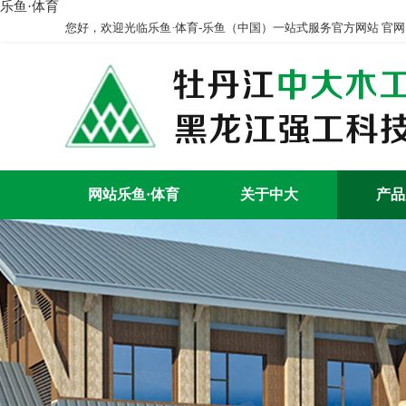
乐鱼·体育
您好，欢迎光临乐鱼·体育-乐鱼（中国）一站式服务官方网站 官网
网站乐鱼·体育
关于中大
产品