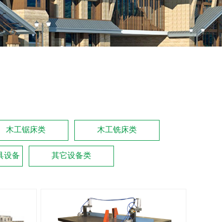
木工锯床类
木工铣床类
具设备
其它设备类