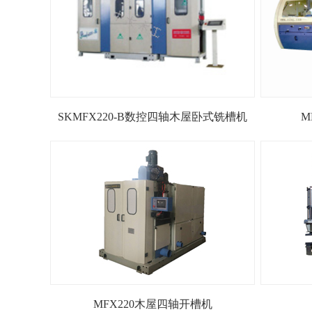
SKMFX220-B数控四轴木屋卧式铣槽机
M
MFX220木屋四轴开槽机