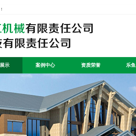
！
展示
案例中心
资质荣誉
乐鱼